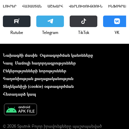
ԼՈՒՐԵՐ
ՀԱՅԱՍՏԱՆ
ԱՇԽԱՐՀ
ՎԵՐԼՈՒԾՈՒԹՅՈՒՆ
ԻՆՖՈԳՐԱՖ
Rutube
Telegram
ТikТоk
VK
Նախագծի մասին
Օգտագործման կանոնները
Կապ
Մամուլի հաղորդագրություններ
Ընկերությունների նորություններ
Գաղտնիության քաղաքականություն
Տեղեկանիշի (cookie) օգտագործման
Հետադարձ կապ
© 2026 Sputnik Բոլոր իրավունքները պաշտպանված