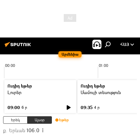
ՀԱՅ
Արմենիա
00:00
01:00
Ուղիղ եթեր
Ուղիղ եթեր
Լուրեր
Մամուլի տեսություն
09:00
09:35
6 ր
4 ր
Երեկ
Այսօր
Եթեր
ք. Երևան
106.0