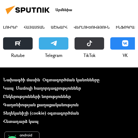
Արմենիա
ԼՈՒՐԵՐ
ՀԱՅԱՍՏԱՆ
ԱՇԽԱՐՀ
ՎԵՐԼՈՒԾՈՒԹՅՈՒՆ
ԻՆՖՈԳՐԱՖ
Rutube
Telegram
ТikТоk
VK
Նախագծի մասին
Օգտագործման կանոնները
Կապ
Մամուլի հաղորդագրություններ
Ընկերությունների նորություններ
Գաղտնիության քաղաքականություն
Տեղեկանիշի (cookie) օգտագործման
Հետադարձ կապ