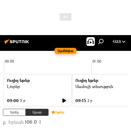
ՀԱՅ
Արմենիա
00:00
01:00
Ուղիղ եթեր
Ուղիղ եթեր
Լուրեր
Մամուլի տեսություն
09:00
09:15
5 ր
2 ր
Երեկ
Այսօր
Եթեր
ք. Երևան
106.0