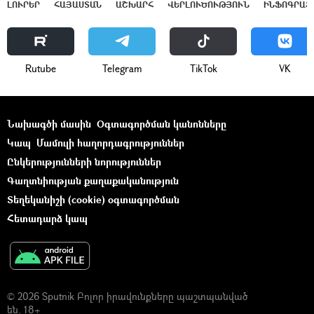
ԼՈՒՐԵՐ
ՀԱՅԱՍՏԱՆ
ԱՇԽԱՐՀ
ՎԵՐԼՈՒԾՈՒԹՅՈՒՆ
ԻՆՖՈԳՐԱՖ
Rutube
Telegram
ТikТоk
VK
Նախագծի մասին
Օգտագործման կանոնները
Կապ
Մամուլի հաղորդագրություններ
Ընկերությունների նորություններ
Գաղտնիության քաղաքականություն
Տեղեկանիշի (cookie) օգտագործման
Հետադարձ կապ
© 2026 Sputnik Բոլոր իրավունքները պաշտպանված
են. 18+