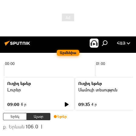
ՀԱՅ
Արմենիա
00:00
01:00
Ուղիղ եթեր
Ուղիղ եթեր
Լուրեր
Մամուլի տեսություն
09:00
09:35
6 ր
4 ր
Երեկ
Այսօր
Եթեր
ք. Երևան
106.0