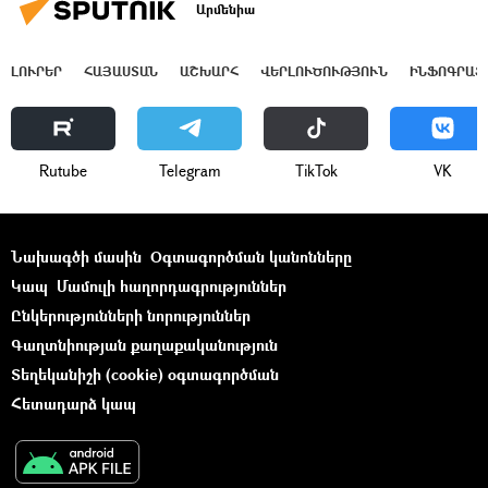
Արմենիա
ԼՈՒՐԵՐ
ՀԱՅԱՍՏԱՆ
ԱՇԽԱՐՀ
ՎԵՐԼՈՒԾՈՒԹՅՈՒՆ
ԻՆՖՈԳՐԱՖ
Rutube
Telegram
ТikТоk
VK
Նախագծի մասին
Օգտագործման կանոնները
Կապ
Մամուլի հաղորդագրություններ
Ընկերությունների նորություններ
Գաղտնիության քաղաքականություն
Տեղեկանիշի (cookie) օգտագործման
Հետադարձ կապ