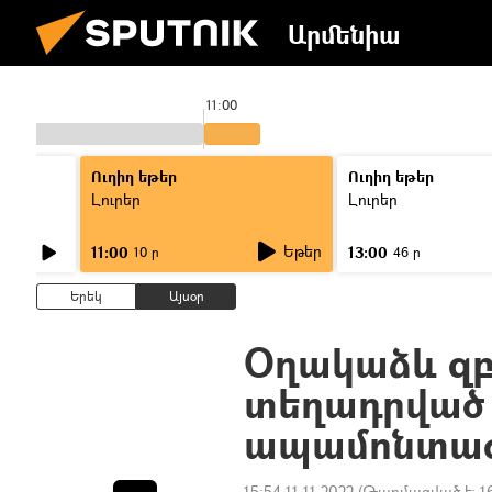
Արմենիա
11:00
Ուղիղ եթեր
Ուղիղ եթեր
Լուրեր
Լուրեր
Եթեր
11:00
13:00
10 ր
46 ր
Երեկ
Այսօր
Օղակաձև զբ
տեղադրված
ապամոնտաժե
15:54 11.11.2022
(Թարմացված է:
1