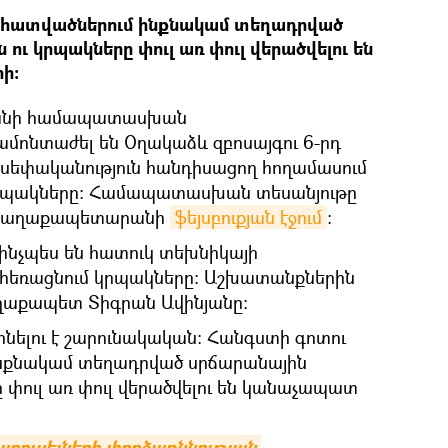
 հատվածներում ինքնակամ տեղադրված
 ու կրպակները փուլ առ փուլ վերածվելու են
ի:
անի համապատասխան
մոնտաժել են Օղակաձև զբոսայգու 6-րդ
 սեփականություն հանդիսացող հողամասում
րպակները։ Համապատասխան տեսանյութը
ի քաղաքապետարանի
ֆեյսբուքյան էջում
։
ե ինչպես են հատուկ տեխնիկայի
հեռացնում կրպակները։ Աշխատանքներին
աղաքապետ Տիգրան Ավինյանը։
լինելու է շարունակական։ Հանգստի գոտու
նքնակամ տեղադրված սրճարանային
ը փուլ առ փուլ վերածվելու են կանաչապատ
րուսելների փորձաքննության 