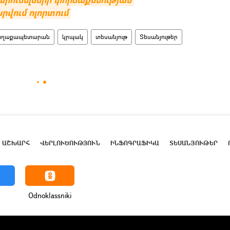
արվում ոլորտում
աղաքապետարան
կրպակ
տեսանյութ
Տեսանյութեր
ԱՇԽԱՐՀ
ՎԵՐԼՈՒԾՈՒԹՅՈՒՆ
ԻՆՖՈԳՐԱՖԻԿԱ
ՏԵՍԱՆՅՈՒԹԵՐ
Odnoklassniki