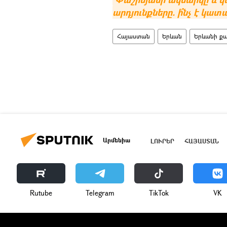
արդյունքները. ի՞նչ է կատ
Հայաստան
Երևան
Երևանի ք
Արմենիա
ԼՈՒՐԵՐ
ՀԱՅԱՍՏԱՆ
Rutube
Telegram
ТikТоk
VK