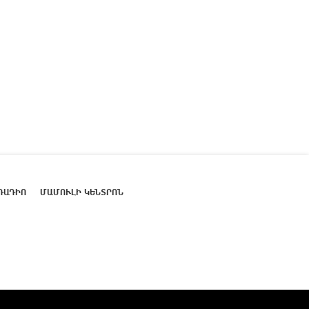
ՌԱԴԻՈ
ՄԱՄՈՒԼԻ ԿԵՆՏՐՈՆ