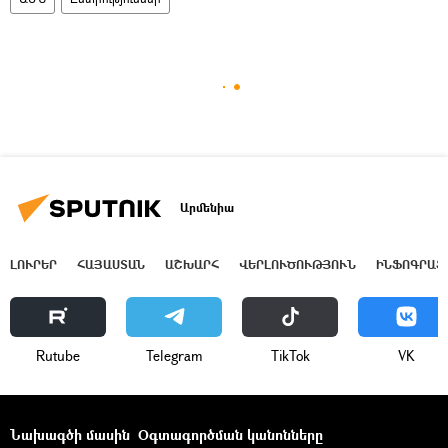
Արմենիա
ԼՈՒՐԵՐ
ՀԱՅԱՍՏԱՆ
ԱՇԽԱՐՀ
ՎԵՐԼՈՒԾՈՒԹՅՈՒՆ
ԻՆՖՈԳՐԱՖ
Rutube
Telegram
ТikТоk
VK
Նախագծի մասին
Օգտագործման կանոնները