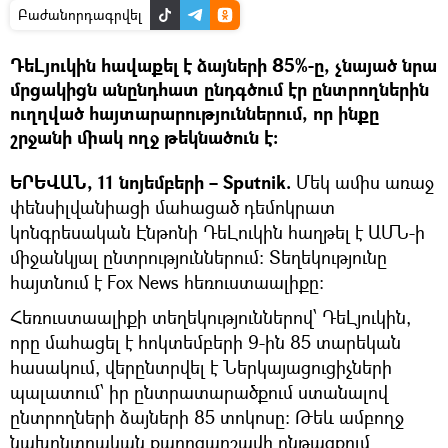
Բաժանորդագրվել
ԴեԼյուկին հավաքել է ձայների 85%-ը, չնայած նրա
մրցակիցն անընդհատ ընդգծում էր ընտրողներին
ուղղված հայտարարություններում, որ ինքը
շրջանի միակ ողջ թեկնածուն է:
ԵՐԵՎԱՆ, 11 նոյեմբերի – Sputnik.
Մեկ ամիս առաջ
փենսիլվանիացի մահացած դեմոկրատ
կոնգրեսական Էնթոնի ԴեԼուկին հաղթել է ԱՄՆ-ի
միջանկյալ ընտրություններում։ Տեղեկությունը
հայտնում է Fox News հեռուստաալիքը:
Հեռուստաալիքի տեղեկություններով՝ ԴեԼյուկին,
որը մահացել է հոկտեմբերի 9-ին 85 տարեկան
հասակում, վերընտրվել է Ներկայացուցիչների
պալատում՝ իր ընտրատարածքում ստանալով
ընտրողների ձայների 85 տոկոսը: Թեև ամբողջ
նախընտրական քարոզարշավի ընթացքում