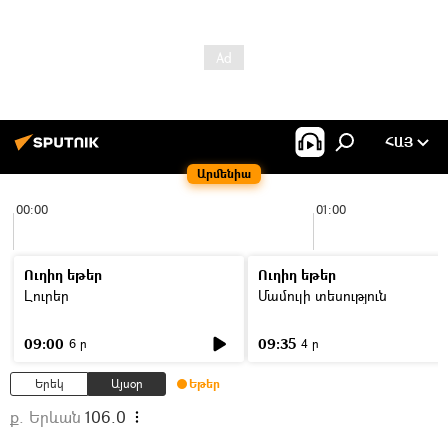
ՀԱՅ
Արմենիա
00:00
01:00
Ուղիղ եթեր
Ուղիղ եթեր
Լուրեր
Մամուլի տեսություն
09:00
09:35
6 ր
4 ր
Երեկ
Այսօր
Եթեր
ք. Երևան
106.0