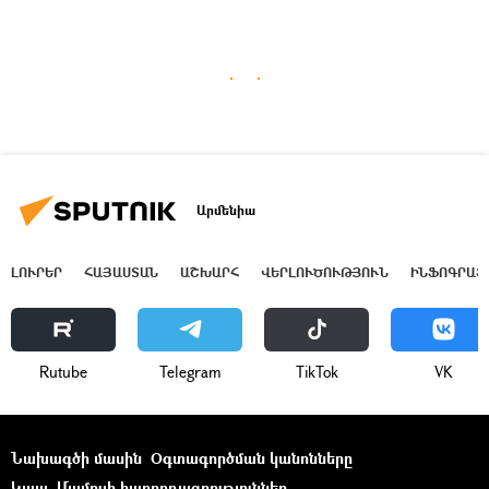
Արմենիա
ԼՈՒՐԵՐ
ՀԱՅԱՍՏԱՆ
ԱՇԽԱՐՀ
ՎԵՐԼՈՒԾՈՒԹՅՈՒՆ
ԻՆՖՈԳՐԱՖ
Rutube
Telegram
ТikТоk
VK
Նախագծի մասին
Օգտագործման կանոնները
Կապ
Մամուլի հաղորդագրություններ