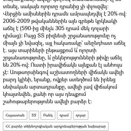
տեսել, սակայն ոլորտը դրանից չի փլուզվել։
Վերջին ամիսներին դրամն ամրապնդվել է 20%-ով։
2006-2009 թվականներին այն գրեթե կրկնակի
աճել է (590-ից մինչև 305 դրամ մեկ դոլարի
դիմաց)։ Բայց ՏՏ բիզնեսի շրջանառությունը ոչ
միայն չի նվազել, այլ հակառակը` անընդհատ աճել
է. այս տարիների ընթացքում և՛ ոլորտի
շրջանառությունը, և՛ ընկերությունների թիվը աճել
են 20%-ով: Ուստի իրավիճակն այնքան էլ անհույս
չէ։ Աութսորսինգով աշխատողների վիճակն ավելի
բարդ կլինի, նրանք, ովքեր ստեղծում են իրենց
սեփական արտադրանքը, ավելի լավ վիճակում
կհայտնվեն, քանի որ այս դեպքում
շահութաբերությունն ավելի բարձր է։
Հայաստան
ՏՏ
Բանկ
դրամ
դոլար
ՀՀ բարձր տեխնոլոգիական արդյունաբերության նախարար