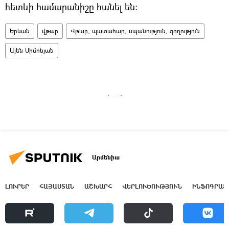
հետևի համարանիշը հանել են։
Երևան
վթար
Վթար, պատահար, սպանություն, գողություն
Ալեն Սիմոնյան
Արմենիա
ԼՈՒՐԵՐ
ՀԱՅԱՍՏԱՆ
ԱՇԽԱՐՀ
ՎԵՐԼՈՒԾՈՒԹՅՈՒՆ
ԻՆՖՈԳՐԱՖ