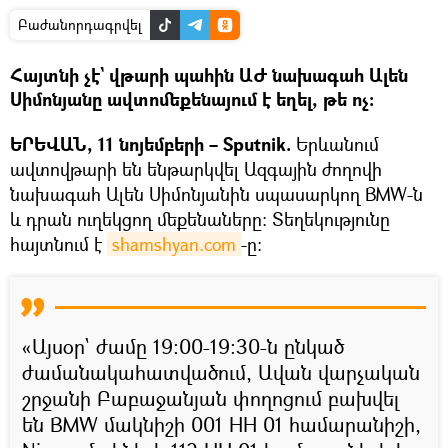
Բաժանորդագրվել
Հայտնի չէ` վթարի պահին ԱԺ նախագահ Ալեն
Սիմոնյանը ավտոմեքենայում է եղել, թե ոչ։
ԵՐԵՎԱՆ, 11 նոյեմբերի – Sputnik.
Երևանում
ավտովթարի են ենթարկվել Ազգային ժողովի
նախագահ Ալեն Սիմոնյանին սպասարկող BMW-ն
և դրան ուղեկցող մեքենաները։ Տեղեկությունը
հայտնում է
shamshyan.com
-ը։
«Այսօր` ժամը 19։00-19։30-ն ընկած
ժամանակահատվածում, Ավան վարչական
շրջանի Բաբաջանյան փողոցում բախվել
են BMW մակնիշի 001 HH 01 համարանիշի,