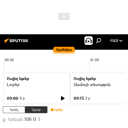
ՀԱՅ
Արմենիա
00:00
01:00
Ուղիղ եթեր
Ուղիղ եթեր
Լուրեր
Մամուլի տեսություն
09:00
09:15
5 ր
2 ր
Երեկ
Այսօր
Եթեր
ք. Երևան
106.0