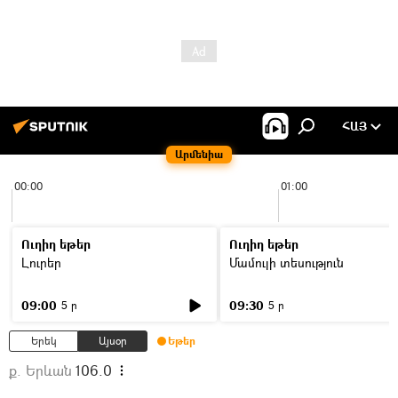
ՀԱՅ
Արմենիա
00:00
01:00
Ուղիղ եթեր
Ուղիղ եթեր
Լուրեր
Մամուլի տեսություն
09:00
09:30
5 ր
5 ր
Երեկ
Այսօր
Եթեր
ք. Երևան
106.0