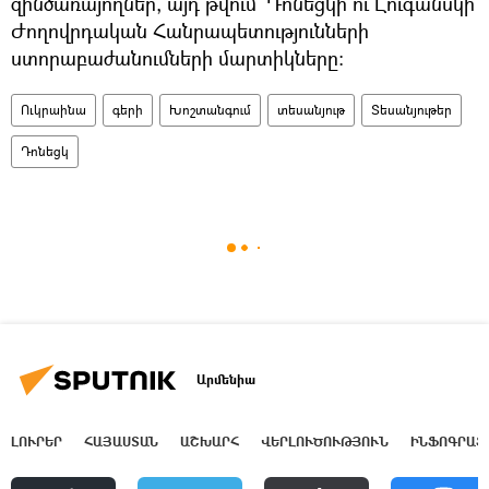
զինծառայողներ, այդ թվում՝ Դոնեցկի ու Լուգանսկի
Ժողովրդական Հանրապետությունների
ստորաբաժանումների մարտիկները:
Ուկրաինա
գերի
Խոշտանգում
տեսանյութ
Տեսանյութեր
Դոնեցկ
Արմենիա
ԼՈՒՐԵՐ
ՀԱՅԱՍՏԱՆ
ԱՇԽԱՐՀ
ՎԵՐԼՈՒԾՈՒԹՅՈՒՆ
ԻՆՖՈԳՐԱՖ