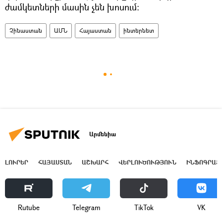
ժամկետների մասին չեն խոսում։
Չինաստան
ԱՄՆ
Հայաստան
ինտերնետ
Արմենիա
ԼՈՒՐԵՐ
ՀԱՅԱՍՏԱՆ
ԱՇԽԱՐՀ
ՎԵՐԼՈՒԾՈՒԹՅՈՒՆ
ԻՆՖՈԳՐԱՖ
Rutube
Telegram
ТikТоk
VK