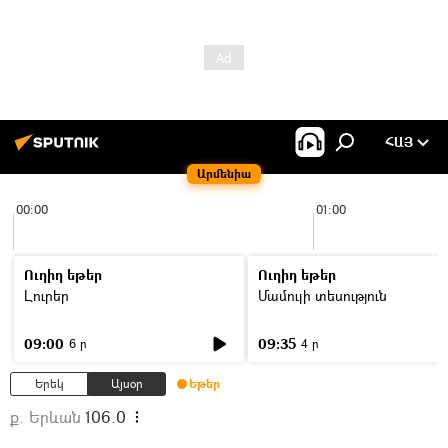
ՀԱՅ
Արմենիա
00:00
01:00
Ուղիղ եթեր
Ուղիղ եթեր
Լուրեր
Մամուլի տեսություն
09:00
09:35
6 ր
4 ր
Երեկ
Այսօր
Եթեր
ք. Երևան
106.0