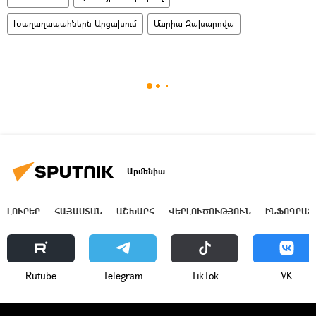
Խաղաղապահներն Արցախում
Մարիա Զախարովա
Արմենիա
ԼՈՒՐԵՐ
ՀԱՅԱՍՏԱՆ
ԱՇԽԱՐՀ
ՎԵՐԼՈՒԾՈՒԹՅՈՒՆ
ԻՆՖՈԳՐԱՖ
Rutube
Telegram
ТikТоk
VK