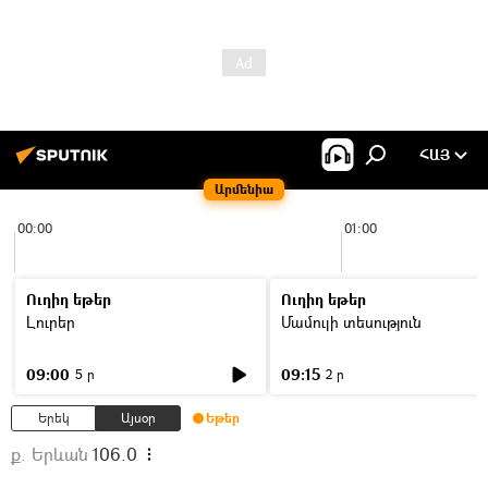
ՀԱՅ
Արմենիա
00:00
01:00
Ուղիղ եթեր
Ուղիղ եթեր
Լուրեր
Մամուլի տեսություն
09:00
09:15
5 ր
2 ր
Երեկ
Այսօր
Եթեր
ք. Երևան
106.0