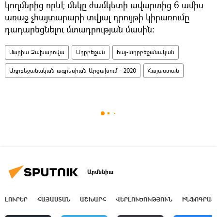
կողմերից որևէ մեկը ժամկետի ավարտից 6 ամիս
առաջ չհայտարարի տվյալ դրույթի կիրառումը
դադարեցնելու մտադրության մասին:
Մարիա Զախարովա
Ադրբեջան
հայ-ադրբեջանական
Ադրբեջանական ագրեսիան Արցախում - 2020
Հայաստան
Արմենիա
ԼՈՒՐԵՐ
ՀԱՅԱՍՏԱՆ
ԱՇԽԱՐՀ
ՎԵՐԼՈՒԾՈՒԹՅՈՒՆ
ԻՆՖՈԳՐԱՖ