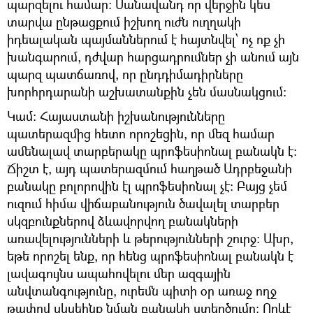
պարզելու համար։ Մանավանդ որ վերջին կես
տարվա ընթացքում իշխող ուժն ուղղակի
իդեալական պայմաններում է հայտնվել՝ ոչ ոք չի
խանգարում, դժվար հարցադրումներ չի անում այն
պարզ պատճառով, որ ընդդիմադիրները
խորհրդարանի աշխատանքին չեն մասնակցում։
Կամ։ Հայաստանի իշխանությունները
պատերազմից հետո որոշեցին, որ մեզ համար
ամենալավ տարբերակը պրոֆեսիոնալ բանակն է։
Ճիշտ է, այդ պատերազմում հաղթած Ադրբեջանի
բանակը բոլորովին էլ պրոֆեսիոնալ չէ։ Բայց չեմ
ուզում հիմա վիճաբանություն ծավալել տարբեր
սկզբունքներով ձևավորվող բանակների
առավելությունների և թերությունների շուրջ։ Ախր,
եթե որոշել ենք, որ հենց պրոֆեսիոնալ բանակն է
լավագույնս ապահովելու մեր ազգային
անվտանգությունը, ուրեմն պիտի օր առաջ ողջ
թափով սկսեինք նման բանակի ստեղծումը։ Որևէ