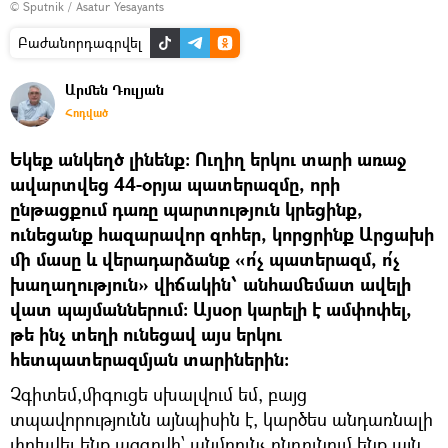
© Sputnik / Asatur Yesayants
Բաժանորդագրվել
Արմեն Դուլյան
Հոդված
Եկեք անկեղծ լինենք։ Ուղիղ երկու տարի առաջ
ավարտվեց 44-օրյա պատերազմը, որի
ընթացքում դառը պարտություն կրեցինք,
ունեցանք հազարավոր զոհեր, կորցրինք Արցախի
մի մասը և վերադարձանք «ո՛չ պատերազմ, ո՛չ
խաղաղություն» վիճակին՝ անհամեմատ ավելի
վատ պայմաններում։ Այսօր կարելի է ամփոփել,
թե ինչ տեղի ունեցավ այս երկու
հետպատերազմյան տարիներին։
Չգիտեմ,միգուցե սխալվում եմ, բայց
տպավորությունն այնպիսին է, կարծես անդառնալի
փոխվել ենք ազգովի՝ անմռունչ ընդունում ենք այն,