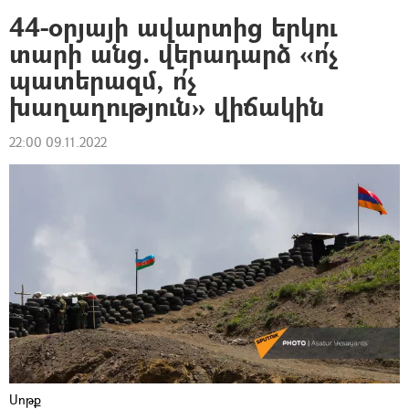
44-օրյայի ավարտից երկու
տարի անց. վերադարձ «ո՛չ
պատերազմ, ո՛չ
խաղաղություն» վիճակին
22:00 09.11.2022
Սոթք