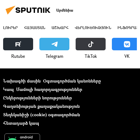
Արմենիա
ԼՈՒՐԵՐ
ՀԱՅԱՍՏԱՆ
ԱՇԽԱՐՀ
ՎԵՐԼՈՒԾՈՒԹՅՈՒՆ
ԻՆՖՈԳՐԱՖ
Rutube
Telegram
ТikТоk
VK
Նախագծի մասին
Օգտագործման կանոնները
Կապ
Մամուլի հաղորդագրություններ
Ընկերությունների նորություններ
Գաղտնիության քաղաքականություն
Տեղեկանիշի (cookie) օգտագործման
Հետադարձ կապ