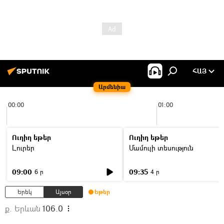
ՀԱՅ
Արմենիա
00:00
01:00
Ուղիղ եթեր
Ուղիղ եթեր
Լուրեր
Մամուլի տեսություն
09:00
09:35
6 ր
4 ր
Երեկ
Այսօր
Եթեր
ք. Երևան
106.0