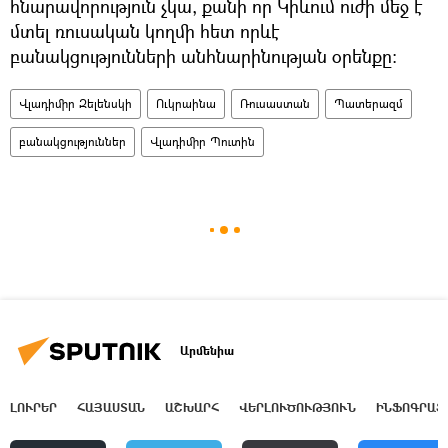
հնարավորություն չկա, քանի որ Կիևում ուժի մեջ է
մտել ռուսական կողմի հետ որևէ
բանակցությունների անհնարինության օրենքը։
Վլադիմիր Զելենսկի
Ուկրաինա
Ռուսաստան
Պատերազմ
բանակցություններ
Վլադիմիր Պուտին
Արմենիա
ԼՈՒՐԵՐ
ՀԱՅԱՍՏԱՆ
ԱՇԽԱՐՀ
ՎԵՐԼՈՒԾՈՒԹՅՈՒՆ
ԻՆՖՈԳՐԱՖ