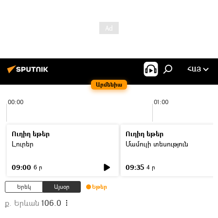
ՀԱՅ
Արմենիա
00:00
01:00
Ուղիղ եթեր
Ուղիղ եթեր
Լուրեր
Մամուլի տեսություն
09:00
09:35
6 ր
4 ր
Երեկ
Այսօր
Եթեր
ք. Երևան
106.0