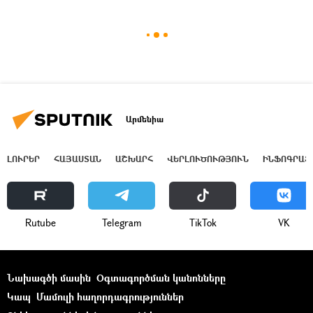
Արմենիա
ԼՈՒՐԵՐ
ՀԱՅԱՍՏԱՆ
ԱՇԽԱՐՀ
ՎԵՐԼՈՒԾՈՒԹՅՈՒՆ
ԻՆՖՈԳՐԱՖ
Rutube
Telegram
ТikТоk
VK
Նախագծի մասին
Օգտագործման կանոնները
Կապ
Մամուլի հաղորդագրություններ