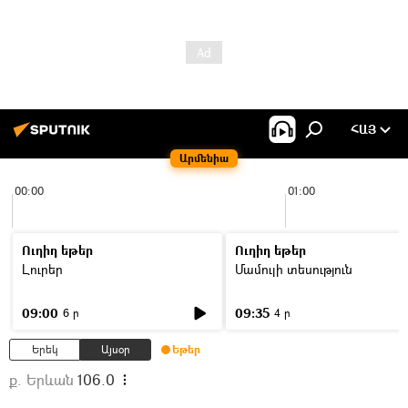
ՀԱՅ
Արմենիա
00:00
01:00
Ուղիղ եթեր
Ուղիղ եթեր
Լուրեր
Մամուլի տեսություն
09:00
09:35
6 ր
4 ր
Երեկ
Այսօր
Եթեր
ք. Երևան
106.0