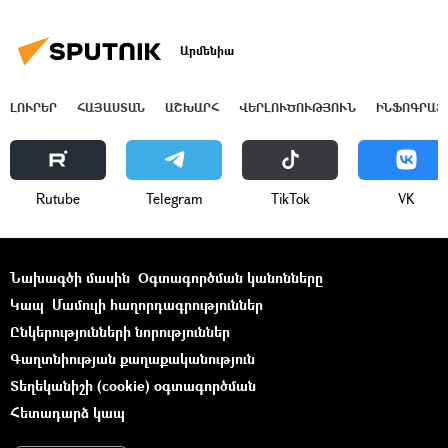
Արմենիա
ԼՈՒՐԵՐ
ՀԱՅԱՍՏԱՆ
ԱՇԽԱՐՀ
ՎԵՐԼՈՒԾՈՒԹՅՈՒՆ
ԻՆՖՈԳՐԱՖ
Rutube
Telegram
ТikТоk
VK
Նախագծի մասին
Օգտագործման կանոնները
Կապ
Մամուլի հաղորդագրություններ
Ընկերությունների նորություններ
Գաղտնիության քաղաքականություն
Տեղեկանիշի (cookie) օգտագործման
Հետադարձ կապ