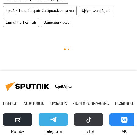
Իրանի Իսլամական Հանրապետություն
Նիկոլ Փաշինյան
Էբրահիմ Ռայիսի
Տարածաշրջան
Արմենիա
ԼՈՒՐԵՐ
ՀԱՅԱՍՏԱՆ
ԱՇԽԱՐՀ
ՎԵՐԼՈՒԾՈՒԹՅՈՒՆ
ԻՆՖՈԳՐԱՖ
Rutube
Telegram
ТikТоk
VK