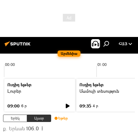
ՀԱՅ
Արմենիա
00:00
01:00
Ուղիղ եթեր
Ուղիղ եթեր
Լուրեր
Մամուլի տեսություն
09:00
09:35
6 ր
4 ր
Երեկ
Այսօր
Եթեր
ք. Երևան
106.0