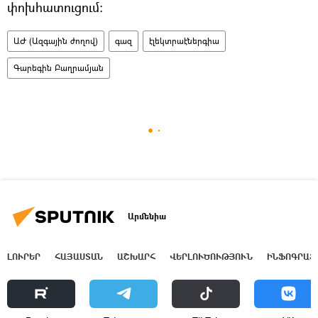
փոխհատուցում։
ԱԺ (Ազգային ժողով)
գազ
էլեկտրաէներգիա
Գարեգին Բաղրամյան
Արմենիա
ԼՈՒՐԵՐ
ՀԱՅԱՍՏԱՆ
ԱՇԽԱՐՀ
ՎԵՐԼՈՒԾՈՒԹՅՈՒՆ
ԻՆՖՈԳՐԱՖ