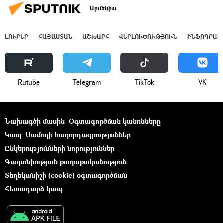
Արմենիա
ԼՈՒՐԵՐ
ՀԱՅԱՍՏԱՆ
ԱՇԽԱՐՀ
ՎԵՐԼՈՒԾՈՒԹՅՈՒՆ
ԻՆՖՈԳՐԱՖ
Rutube
Telegram
ТikТоk
VK
Նախագծի մասին
Օգտագործման կանոնները
Կապ
Մամուլի հաղորդագրություններ
Ընկերությունների նորություններ
Գաղտնիության քաղաքականություն
Տեղեկանիշի (cookie) օգտագործման
Հետադարձ կապ