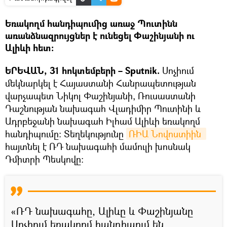
Եռակողմ հանդիպումից առաջ Պուտինն
առանձնազրույցներ է ունեցել Փաշինյանի ու
Ալիևի հետ։
ԵՐԵՎԱՆ, 31 հոկտեմբերի – Sputnik.
Սոչիում
մեկնարկել է Հայաստանի Հանրապետության
վարչապետ Նիկոլ Փաշինյանի, Ռուսաստանի
Դաշնության նախագահ Վլադիմիր Պուտինի և
Ադրբեջանի նախագահ Իլհամ Ալիևի եռակողմ
հանդիպումը։ Տեղեկությունը
ՌԻԱ Նովոստիին 
հայտնել է ՌԴ նախագահի մամուլի խոսնակ
Դմիտրի Պեսկովը։
«ՌԴ նախագահը, Ալիևը և Փաշինյանը
Սոչիում եռակողմ հանդիպում են