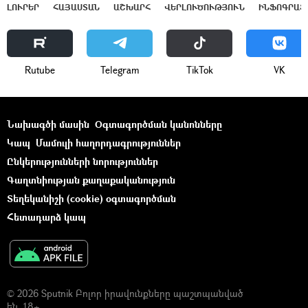
ԼՈՒՐԵՐ
ՀԱՅԱՍՏԱՆ
ԱՇԽԱՐՀ
ՎԵՐԼՈՒԾՈՒԹՅՈՒՆ
ԻՆՖՈԳՐԱՖ
Rutube
Telegram
ТikТоk
VK
Նախագծի մասին
Օգտագործման կանոնները
Կապ
Մամուլի հաղորդագրություններ
Ընկերությունների նորություններ
Գաղտնիության քաղաքականություն
Տեղեկանիշի (cookie) օգտագործման
Հետադարձ կապ
© 2026 Sputnik Բոլոր իրավունքները պաշտպանված
են. 18+