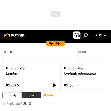
ՀԱՅ
Արմենիա
00:00
01:00
Ուղիղ եթեր
Ուղիղ եթեր
Լուրեր
Մամուլի տեսություն
09:00
09:30
5 ր
5 ր
Երեկ
Այսօր
Եթեր
ք. Երևան
106.0