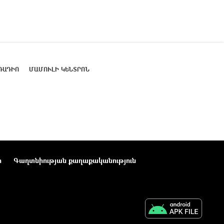
ՌԱԴԻՈ
ՄԱՄՈՒԼԻ ԿԵՆՏՐՈՆ
ր
Գաղտնիության քաղաքականություն