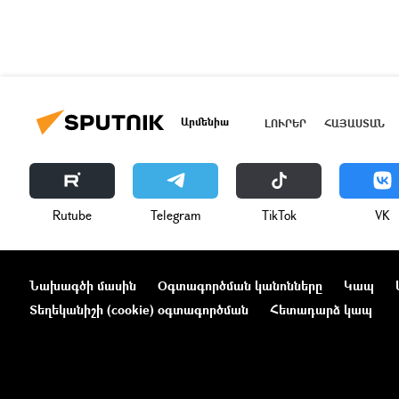
Արմենիա
ԼՈՒՐԵՐ
ՀԱՅԱՍՏԱՆ
Rutube
Telegram
ТikТоk
VK
Նախագծի մասին
Օգտագործման կանոնները
Կապ
Տեղեկանիշի (cookie) օգտագործման
Հետադարձ կապ