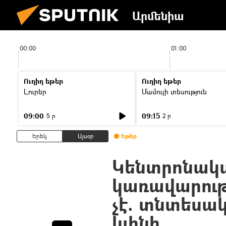
Արմենիա
00:00
01:00
Ուղիղ եթեր
Ուղիղ եթեր
Լուրեր
Մամուլի տեսություն
09:00
09:15
5 ր
2 ր
Երեկ
Այսօր
Եթեր
Կենտրոնակ
կառավարութ
չէ. տնտեսա
կլինի