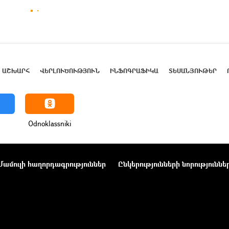
ԱՇԽԱՐՀ
ՎԵՐԼՈՒԾՈՒԹՅՈՒՆ
ԻՆՖՈԳՐԱՖԻԿԱ
ՏԵՍԱՆՅՈՒԹԵՐ
Odnoklassniki
Մամուլի հաղորդագրություններ
Ընկերությունների նորություննե