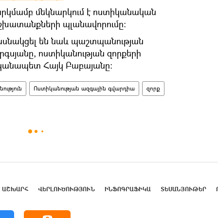
նարկմամբ մեկնարկում է ոստիկանական
շխատանքների պլանավորումը։
ասնակցել են նաև պաշտպանության
սյանը, ոստիկանության զորքերի
անապետ Հայկ Բաբայանը։
ություն
Ոստիկանության ազգային գվարդիա
զորք
ԱՇԽԱՐՀ
ՎԵՐԼՈՒԾՈՒԹՅՈՒՆ
ԻՆՖՈԳՐԱՖԻԿԱ
ՏԵՍԱՆՅՈՒԹԵՐ