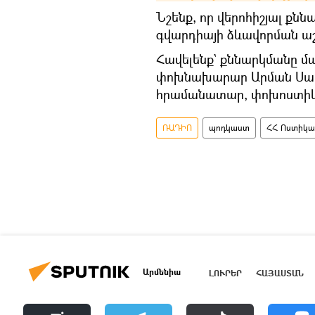
Նշենք, որ վերոհիշյալ քն
գվարդիայի ձևավորման ա
Հավելենք` քննարկմանը մ
փոխնախարար Արման Սարգ
հրամանատար, փոխոստիկ
ՌԱԴԻՈ
պոդկաստ
ՀՀ Ոստիկան
Արմենիա
ԼՈՒՐԵՐ
ՀԱՅԱՍՏԱՆ