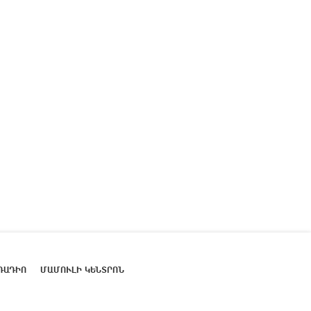
ՌԱԴԻՈ
ՄԱՄՈՒԼԻ ԿԵՆՏՐՈՆ