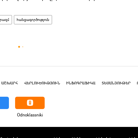
րազմ
հանցագործություն
ԱՇԽԱՐՀ
ՎԵՐԼՈՒԾՈՒԹՅՈՒՆ
ԻՆՖՈԳՐԱՖԻԿԱ
ՏԵՍԱՆՅՈՒԹԵՐ
Odnoklassniki