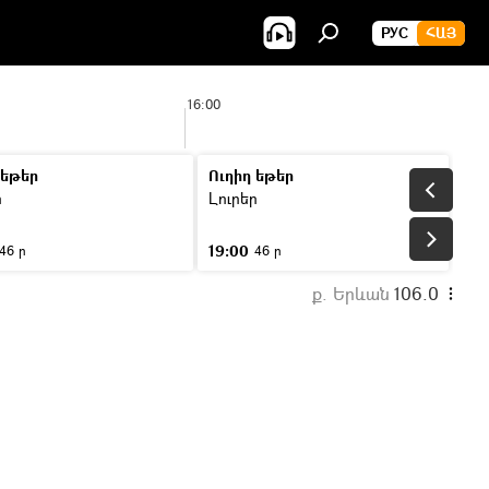
РУС
ՀԱՅ
16:00
 եթեր
Ուղիղ եթեր
ր
Լուրեր
19:00
46 ր
46 ր
ք. Երևան
106.0