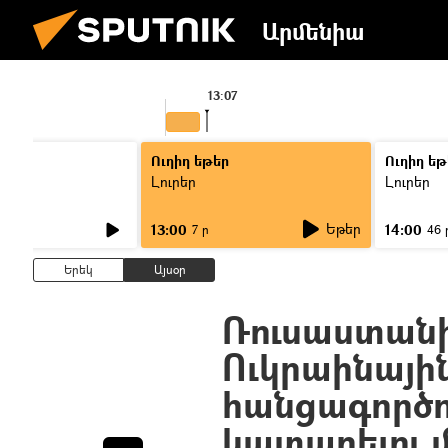
Արմենիա
13:07
Ուղիղ եթեր
Ուղիղ եթ
Լուրեր
Լուրեր
Եթեր
13:00
14:00
7 ր
46 
Երեկ
Այսօր
Ռուսաստանի
Ուկրաինայի
հանցագործո
կատարելու 