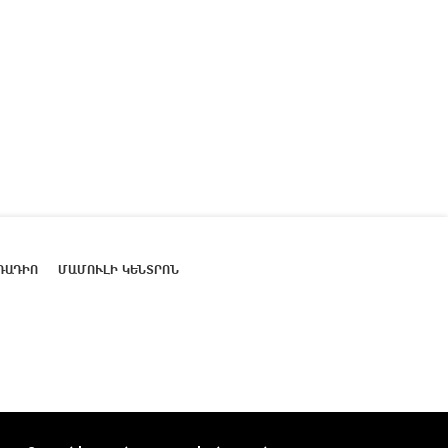
ՌԱԴԻՈ
ՄԱՄՈՒԼԻ ԿԵՆՏՐՈՆ