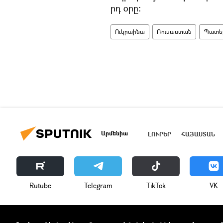
րդ օրը։
Ուկրաինա
Ռուսաստան
Պատե
Արմենիա
ԼՈՒՐԵՐ
ՀԱՅԱՍՏԱՆ
Rutube
Telegram
ТikТоk
VK