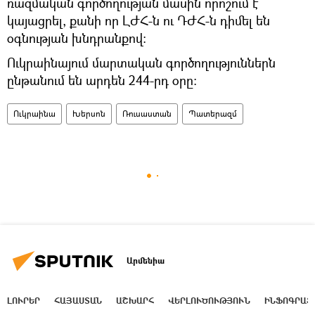
ռազմական գործողության մասին որոշում է
կայացրել, քանի որ ԼԺՀ-ն ու ԴԺՀ-ն դիմել են
օգնության խնդրանքով։
Ուկրաինայում մարտական գործողություններն
ընթանում են արդեն 244-րդ օրը։
Ուկրաինա
Խերսոն
Ռուսաստան
Պատերազմ
Արմենիա
ԼՈՒՐԵՐ
ՀԱՅԱՍՏԱՆ
ԱՇԽԱՐՀ
ՎԵՐԼՈՒԾՈՒԹՅՈՒՆ
ԻՆՖՈԳՐԱՖ