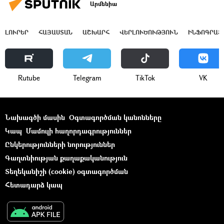
Արմենիա
ԼՈՒՐԵՐ
ՀԱՅԱՍՏԱՆ
ԱՇԽԱՐՀ
ՎԵՐԼՈՒԾՈՒԹՅՈՒՆ
ԻՆՖՈԳՐԱՖ
Rutube
Telegram
ТikТоk
VK
Նախագծի մասին
Օգտագործման կանոնները
Կապ
Մամուլի հաղորդագրություններ
Ընկերությունների նորություններ
Գաղտնիության քաղաքականություն
Տեղեկանիշի (cookie) օգտագործման
Հետադարձ կապ