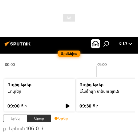
ՀԱՅ
Արմենիա
00:00
01:00
Ուղիղ եթեր
Ուղիղ եթեր
Լուրեր
Մամուլի տեսություն
09:00
09:30
5 ր
5 ր
Երեկ
Այսօր
Եթեր
ք. Երևան
106.0