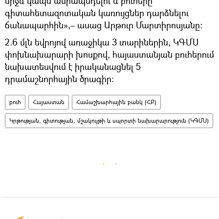
միջև կապն ամրապնդելու և բուհերը
գիտահետազոտական կառույցներ դարձնելու
ճանապարհին»,– ասաց Արթուր Մարտիրոսյանը։
2.6 մլն եվրոյով առաջիկա 3 տարիներին, ԿԳՄՍ
փոխնախարարի խոսքով, հայաստանյան բուհերում
նախատեսվում է իրականացնել 5
դրամաշնորհային ծրագիր։
բուհ
Հայաստան
Համաշխարհային բանկ (ՀԲ)
Կրթության, գիտության, մշակույթի և սպորտի նախարարություն (ԿԳՄՍ)