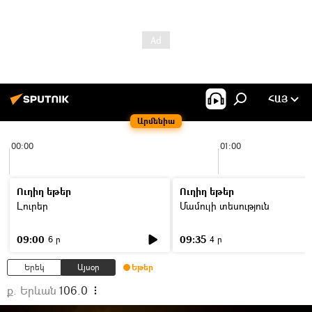
ՀԱՅ
Արմենիա
00:00
01:00
Ուղիղ եթեր
Ուղիղ եթեր
Լուրեր
Մամուլի տեսություն
09:00
09:35
6 ր
4 ր
Երեկ
Այսօր
Եթեր
ք. Երևան
106.0