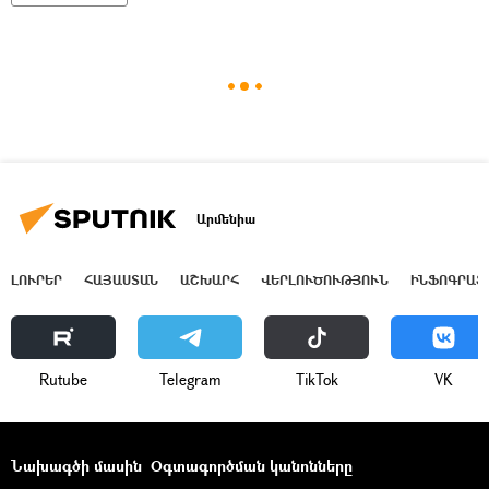
Արմենիա
ԼՈՒՐԵՐ
ՀԱՅԱՍՏԱՆ
ԱՇԽԱՐՀ
ՎԵՐԼՈՒԾՈՒԹՅՈՒՆ
ԻՆՖՈԳՐԱՖ
Rutube
Telegram
ТikТоk
VK
Նախագծի մասին
Օգտագործման կանոնները