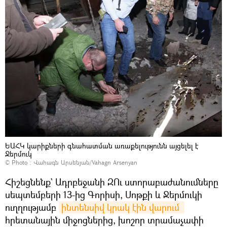
ԵԱՀԿ կարիքների գնահատման առաքելությունն այցելել է
Ջերմուկ
© Photo :
Վահագն Արսենյան/Vahagn Arsenyan
Հիշեցնենք` Ադրբեջանի ԶՈւ ստորաբաժանումները
սեպտեմբերի 13-ից Գորիսի, Սոթքի և Ջերմուկի
ուղղությամբ
ինտենսիվ կրակ էին վարում 
հրետանային միջոցներից, խոշոր տրամաչափի