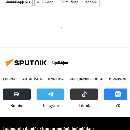
Վանաձորի ԲԿ
Վանաձոր
Տուժածներ
երեխա
Արմենիա
ԼՈՒՐԵՐ
ՀԱՅԱՍՏԱՆ
ԱՇԽԱՐՀ
ՎԵՐԼՈՒԾՈՒԹՅՈՒՆ
ԻՆՖՈԳՐԱՖ
Rutube
Telegram
ТikТоk
VK
Նախագծի մասին
Օգտագործման կանոնները