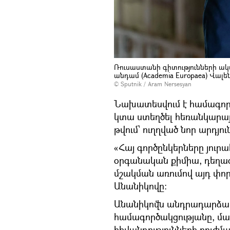
Ռուսաստանի գիտությունների ա
անդամ (Academia Europaea) Վալ
© Sputnik / Aram Nersesyan
Նախատեսվում է համագործ
կտա ստեղծել հեռանկարայ
թվում՝ ուղղված նոր արդյ
«Հայ գործընկերները յուրա
օրգանական քիմիա, դեղագ
մշակման առումով այդ փոր
Անանիկովը։
Անանիկովն անդրադարձավ 
համագործակցությանը, մ
հիվանդությունների բուժմ