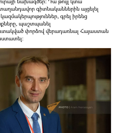
րայի նախագծեր: Դա թույլ կտա
աղանդավոր գիտնականներին այցելել
ազմակերպություններ, գրել իրենց
քները, պաշտպանել
կուտակված փորձով վերադառնալ Հայաստան
աստատել։