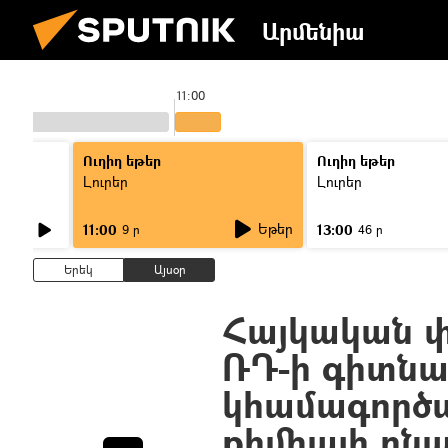
Արմենիա
11:00
Ուղիղ եթեր
Ուղիղ եթեր
Լուրեր
Լուրեր
Եթեր
11:00
13:00
9 ր
46 ր
Երեկ
Այսօր
Հայկական փ
ՌԴ-ի գիտնա
կհամագործ
քիմիայի բն