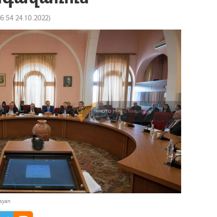
16:54 24.10.2022
)
syan