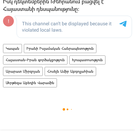
Իսկ դեկտեմբերին Թեհրանում բացվել է
Հայաստանի դեսպանությունը:
Կապան
Իրանի Իսլամական Հանրապետություն
Հայաստան–Իրան գործակցություն
հյուպատոսություն
Արարատ Միրզոյան
Հոսեյն Ամիր Աբդոլլահիան
Մորթեզա Աբեդին Վարամին