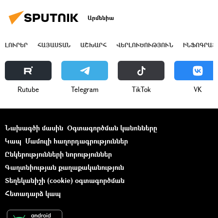
Արմենիա
ԼՈՒՐԵՐ
ՀԱՅԱՍՏԱՆ
ԱՇԽԱՐՀ
ՎԵՐԼՈՒԾՈՒԹՅՈՒՆ
ԻՆՖՈԳՐԱՖ
Rutube
Telegram
ТikТоk
VK
Նախագծի մասին
Օգտագործման կանոնները
Կապ
Մամուլի հաղորդագրություններ
Ընկերությունների նորություններ
Գաղտնիության քաղաքականություն
Տեղեկանիշի (cookie) օգտագործման
Հետադարձ կապ