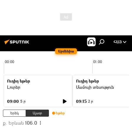
ՀԱՅ
Արմենիա
00:00
01:00
Ուղիղ եթեր
Ուղիղ եթեր
Լուրեր
Մամուլի տեսություն
09:00
09:15
5 ր
2 ր
Երեկ
Այսօր
Եթեր
ք. Երևան
106.0