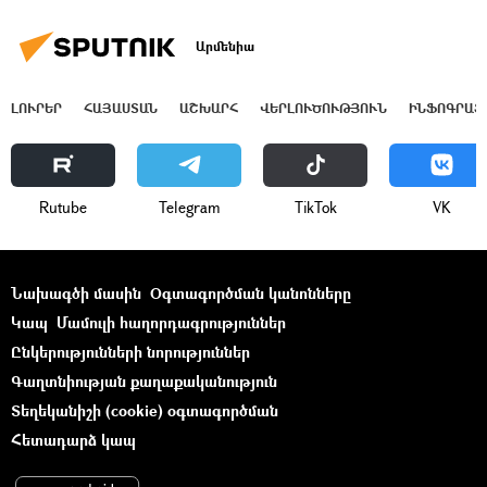
Արմենիա
ԼՈՒՐԵՐ
ՀԱՅԱՍՏԱՆ
ԱՇԽԱՐՀ
ՎԵՐԼՈՒԾՈՒԹՅՈՒՆ
ԻՆՖՈԳՐԱՖ
Rutube
Telegram
ТikТоk
VK
Նախագծի մասին
Օգտագործման կանոնները
Կապ
Մամուլի հաղորդագրություններ
Ընկերությունների նորություններ
Գաղտնիության քաղաքականություն
Տեղեկանիշի (cookie) օգտագործման
Հետադարձ կապ