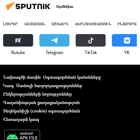
Արմենիա
ԼՈՒՐԵՐ
ՀԱՅԱՍՏԱՆ
ԱՇԽԱՐՀ
ՎԵՐԼՈՒԾՈՒԹՅՈՒՆ
ԻՆՖՈԳՐԱՖ
Rutube
Telegram
ТikТоk
VK
Նախագծի մասին
Օգտագործման կանոնները
Կապ
Մամուլի հաղորդագրություններ
Ընկերությունների նորություններ
Գաղտնիության քաղաքականություն
Տեղեկանիշի (cookie) օգտագործման
Հետադարձ կապ