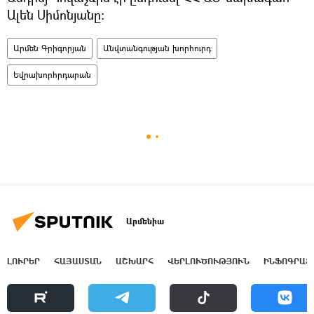
Ալեն Սիմոնյանը։
Արմեն Գրիգորյան
Անվտանգության խորհուրդ
Եվրախորհրդարան
Արմենիա
ԼՈՒՐԵՐ
ՀԱՅԱՍՏԱՆ
ԱՇԽԱՐՀ
ՎԵՐԼՈՒԾՈՒԹՅՈՒՆ
ԻՆՖՈԳՐԱՖ