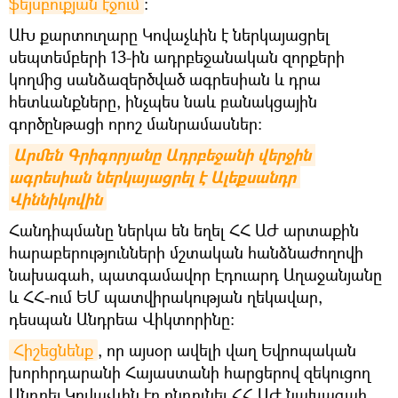
ֆեյսբուքյան էջում
։
ԱԽ քարտուղարը Կովաչևին է ներկայացրել
սեպտեմբերի 13-ին ադրբեջանական զորքերի
կողմից սանձազերծված ագրեսիան և դրա
հետևանքները, ինչպես նաև բանակցային
գործընթացի որոշ մանրամասներ:
Արմեն Գրիգորյանը Ադրբեջանի վերջին 
ագրեսիան ներկայացրել է Ալեքսանդր 
Վիննիկովին
Հանդիպմանը ներկա են եղել ՀՀ ԱԺ արտաքին
հարաբերությունների մշտական հանձնաժողովի
նախագահ, պատգամավոր Էդուարդ Աղաջանյանը
և ՀՀ-ում ԵՄ պատվիրակության ղեկավար,
դեսպան Անդրեա Վիկտորինը:
Հիշեցնենք
, որ այսօր ավելի վաղ Եվրոպական
խորհրդարանի Հայաստանի հարցերով զեկուցող
Անդրեյ Կովաչևին էր ընդունել ՀՀ ԱԺ նախագահ