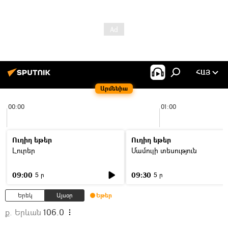
ՀԱՅ
Արմենիա
00:00
01:00
Ուղիղ եթեր
Ուղիղ եթեր
Լուրեր
Մամուլի տեսություն
09:00
09:30
5 ր
5 ր
Երեկ
Այսօր
Եթեր
ք. Երևան
106.0