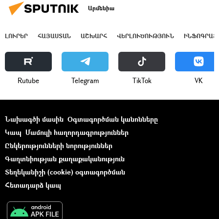
Արմենիա
ԼՈՒՐԵՐ
ՀԱՅԱՍՏԱՆ
ԱՇԽԱՐՀ
ՎԵՐԼՈՒԾՈՒԹՅՈՒՆ
ԻՆՖՈԳՐԱՖ
Rutube
Telegram
ТikТоk
VK
Նախագծի մասին
Օգտագործման կանոնները
Կապ
Մամուլի հաղորդագրություններ
Ընկերությունների նորություններ
Գաղտնիության քաղաքականություն
Տեղեկանիշի (cookie) օգտագործման
Հետադարձ կապ