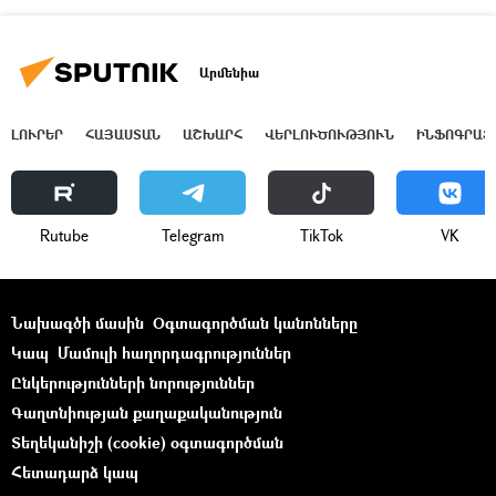
Արմենիա
ԼՈՒՐԵՐ
ՀԱՅԱՍՏԱՆ
ԱՇԽԱՐՀ
ՎԵՐԼՈՒԾՈՒԹՅՈՒՆ
ԻՆՖՈԳՐԱՖ
Rutube
Telegram
ТikТоk
VK
Նախագծի մասին
Օգտագործման կանոնները
Կապ
Մամուլի հաղորդագրություններ
Ընկերությունների նորություններ
Գաղտնիության քաղաքականություն
Տեղեկանիշի (cookie) օգտագործման
Հետադարձ կապ