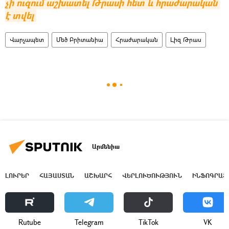
չի ուզում աշխատել Թրասի հետ և հրաժարական 
է տվել
Վարչապետ
Մեծ Բրիտանիա
Հրաժարական
Լիզ Թրաս
Արմենիա
ԼՈՒՐԵՐ
ՀԱՅԱՍՏԱՆ
ԱՇԽԱՐՀ
ՎԵՐԼՈՒԾՈՒԹՅՈՒՆ
ԻՆՖՈԳՐԱՖ
Rutube
Telegram
ТikТоk
VK