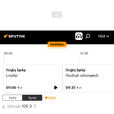
ՀԱՅ
Արմենիա
00:00
01:00
Ուղիղ եթեր
Ուղիղ եթեր
Լուրեր
Մամուլի տեսություն
09:00
09:35
6 ր
4 ր
Երեկ
Այսօր
Եթեր
ք. Երևան
106.0