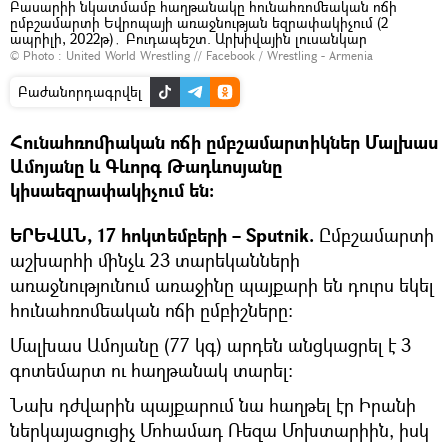
Բասարիի նկատմամբ հաղթանակը հունահռոմեական ոճի
ըմբշամարտի Եվրոպայի առաջնության եզրափակիչում (2
ապրիլի, 2022թ)․ Բուդապեշտ. Արխիվային լուսանկար
© Photo :
United World Wrestling // Facebook / Wrestling - Armenia
Բաժանորդագրվել
Հունահռոմիական ոճի ըմբշամարտիկներ Մալխաս
Ամոյանը և Գևորգ Թադևոսյանը
կիսաեզրափակիչում են։
ԵՐԵՎԱՆ, 17 հոկտեմբերի – Sputnik.
Ըմբշամարտի
աշխարհի մինչև 23 տարեկանների
առաջնությունում առաջինը պայքարի են դուրս եկել
հունահռոմեական ոճի ըմբիշները։
Մալխաս Ամոյանը (77 կգ) արդեն անցկացրել է 3
գոտեմարտ ու հաղթանակ տարել։
Նախ դժվարին պայքարում նա հաղթել էր Իրանի
ներկայացուցիչ Մոհամադ Ռեզա Մոխտարիին, իսկ