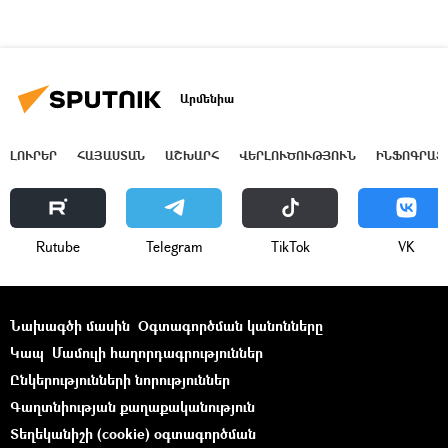
Արմենիա
ԼՈՒՐԵՐ
ՀԱՅԱՍՏԱՆ
ԱՇԽԱՐՀ
ՎԵՐԼՈՒԾՈՒԹՅՈՒՆ
ԻՆՖՈԳՐԱՖ
Rutube
Telegram
ТikТоk
VK
Նախագծի մասին
Օգտագործման կանոնները
Կապ
Մամուլի հաղորդագրություններ
Ընկերությունների նորություններ
Գաղտնիության քաղաքականություն
Տեղեկանիշի (cookie) օգտագործման