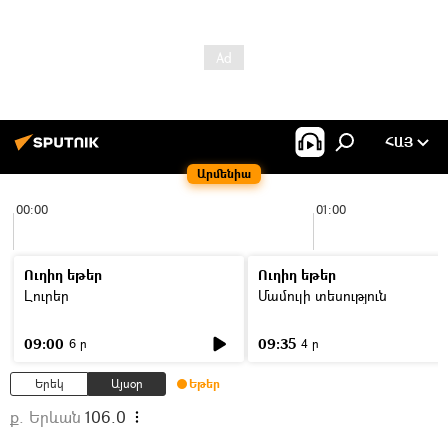
ՀԱՅ
Արմենիա
00:00
01:00
Ուղիղ եթեր
Ուղիղ եթեր
Լուրեր
Մամուլի տեսություն
09:00
09:35
6 ր
4 ր
Երեկ
Այսօր
Եթեր
ք. Երևան
106.0