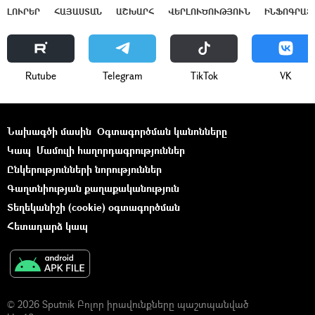
ԼՈՒՐԵՐ
ՀԱՅԱՍՏԱՆ
ԱՇԽԱՐՀ
ՎԵՐԼՈՒԾՈՒԹՅՈՒՆ
ԻՆՖՈԳՐԱՖ
Rutube
Telegram
ТikТоk
VK
Նախագծի մասին
Օգտագործման կանոնները
Կապ
Մամուլի հաղորդագրություններ
Ընկերությունների նորություններ
Գաղտնիության քաղաքականություն
Տեղեկանիշի (cookie) օգտագործման
Հետադարձ կապ
© 2026 Sputnik Բոլոր իրավունքները պաշտպանված