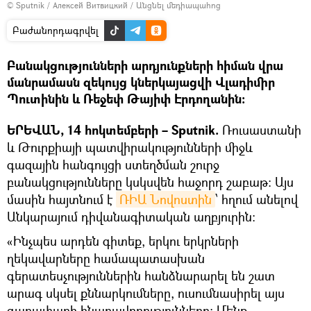
© Sputnik / Алексей Витвицкий
/
Անցնել մեդիապահոց
Բաժանորդագրվել
Բանակցությունների արդյունքների հիման վրա
մանրամասն զեկույց կներկայացվի Վլադիմիր
Պուտինին և Ռեջեփ Թայիփ Էրդողանին։
ԵՐԵՎԱՆ, 14 հոկտեմբերի – Sputnik.
Ռուսաստանի
և Թուրքիայի պատվիրակությունների միջև
գազային հանգույցի ստեղծման շուրջ
բանակցությունները կսկսվեն հաջորդ շաբաթ։ Այս
մասին հայտնում է
ՌԻԱ Նովոստին
՝ հղում անելով
Անկարայում դիվանագիտական աղբյուրին։
«Ինչպես արդեն գիտեք, երկու երկրների
ղեկավարները համապատասխան
գերատեսչություններին հանձնարարել են շատ
արագ սկսել քննարկումները, ուսումնասիրել այս
գաղափարի հնարավորությունները։ Մենք