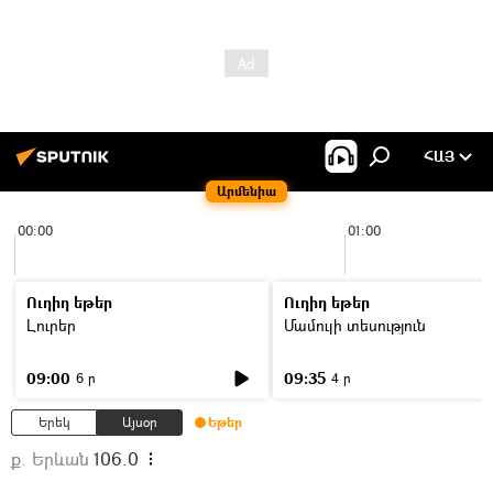
ՀԱՅ
Արմենիա
00:00
01:00
Ուղիղ եթեր
Ուղիղ եթեր
Լուրեր
Մամուլի տեսություն
09:00
09:35
6 ր
4 ր
Երեկ
Այսօր
Եթեր
ք. Երևան
106.0