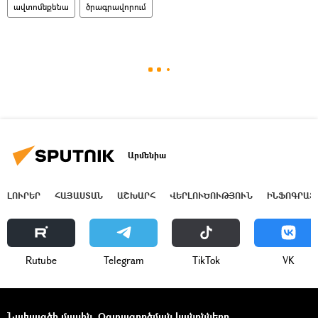
ավտոմեքենա
ծրագրավորում
Արմենիա
ԼՈՒՐԵՐ
ՀԱՅԱՍՏԱՆ
ԱՇԽԱՐՀ
ՎԵՐԼՈՒԾՈՒԹՅՈՒՆ
ԻՆՖՈԳՐԱՖ
Rutube
Telegram
ТikТоk
VK
Նախագծի մասին
Օգտագործման կանոնները