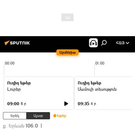
ՀԱՅ
Արմենիա
00:00
01:00
Ուղիղ եթեր
Ուղիղ եթեր
Լուրեր
Մամուլի տեսություն
09:00
09:35
6 ր
4 ր
Երեկ
Այսօր
Եթեր
ք. Երևան
106.0