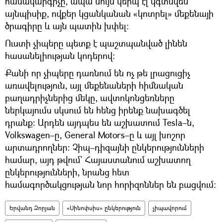
համակարգիչը, ապա նույն կերպ էլ կգտնվեն
այնպիսիք, ովքեր կցանկանան «կոտրել» մեքենայի
ծրագիրը և այն պատին խփել։
Ուստի չիպերը պետք է պաշտպանված լինեն
հասանելիության կոդերով։
Քանի որ չիպերը դառնում են ոչ թե լրացուցիչ
առավելություն, այլ մեքենաների հիմնական
բաղադրիչներից մեկը, ավտոկոնցեռները
ներկայումս սկսում են հենց իրենք նախագծել
դրանք։ Արդեն այդպես են աշխատում Tesla–ն,
Volkswagen–ը, General Motors–ը և այլ խոշոր
արտադրողներ։ Չիպ–դիզայնի ընկերությունների
համար, այդ թվում` Հայաստանում աշխատող
ընկերությունների, նրանց հետ
համագործակցության նոր հորիզոններ են բացվում։
Երվանդ Զորյան
«Սինոփսիս» ընկերություն
չիպավորում