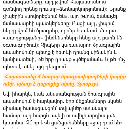
մասնագետները, այդ թվում` Հայաստանում
գտնվող իրենց դուստր–ձեռնարկությունում)։ Նրանք
չիպերին «սովորեցնում են», այդ թվում, ճանաչել
ճանապարհի պատկերները։ Բացի այդ, չիպում
ներդրվում են ծրագրեր, որոնք հետևում են դրա
«առողջությանը» (ինժեներները հենց այդ բառն են
օգտագործում)։ Չիպերը կառավարող ծրագրային
ապահովումը պետք է հետևի դրանց վիճակին և
կանխատեսի, թե երբ դրանք «կծերանան» և թե ինչ
պետք է անել այդ դեպքում։
Հայաստանը 4 հազար ծրագրավորողների կարիք 
ունի, պետք է դպրոցից սկսել. Synopsys
Եվ, իհարկե, նաև անվտանգության ծրագրային
ապահովում է հարկավոր. երբ մեքենաները սկսեն
միանալ համացանցին` տվյալներ ստանալու
համար, այդ հարցն ավելի ու ավելի արդիական
կդառնա։ Չէ՞ որ եթե ցանցահենները «ջարդում են»