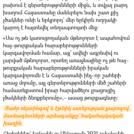
բախում է գերտերությունների միջև, և տվյալ բարդ
խաղում Հայաստանը մանևրելու նախ շատ քիչ
լծակներ ունի և երկրորդ` մեր երկիրն ուղղակի
կարող է հայտնվել տեղապտույտի մեջ։
«Սա ոչ թե կառուցողական մթնոլորտ է ապահովում
հայ–թուրքական հարաբերությունների
կարգավորման համար, այլ՝ ավելի ագրեսիվ ու
լարված մթնոլորտ, որտեղ առաջնայինը ոչ թե հայ–
թուրքական հարաբերությունների իրական
կարգավորումն է և Հայաստանի ինչ–որ շահերի
առաջ մղումը, այլ գերտերությունների մեծ շահերի
համատեքստում իրար հարվածելու լրացուցիչ
լծակների ձեռքբերումը»,– ասաց թուրքագետը։
Ցածր ռեյտինգով և էթնիկ ատելության քարոզով. 
մասնագետների արձագանքը` հակահայկական 
խաղին
Հիշեցնենք` Երևանն ու Անկարան 2021 թվականի