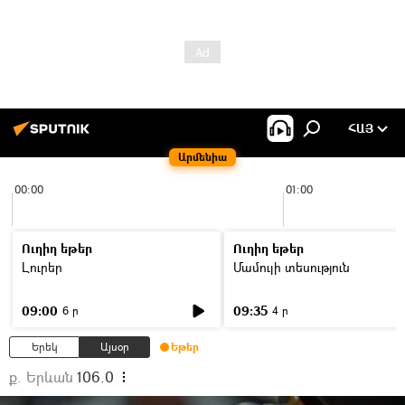
ՀԱՅ
Արմենիա
00:00
01:00
Ուղիղ եթեր
Ուղիղ եթեր
Լուրեր
Մամուլի տեսություն
09:00
09:35
6 ր
4 ր
Երեկ
Այսօր
Եթեր
ք. Երևան
106.0