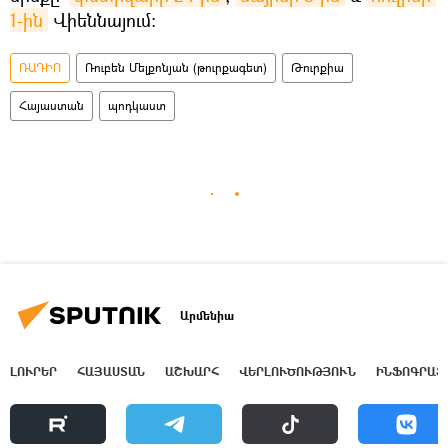
1-ին
Վիեննայում։
ՌԱԴԻՈ
Ռուբեն Մելքոնյան (թուրքագետ)
Թուրքիա
Հայաստան
պոդկաստ
Արմենիա
ԼՈՒՐԵՐ
ՀԱՅԱՍՏԱՆ
ԱՇԽԱՐՀ
ՎԵՐԼՈՒԾՈՒԹՅՈՒՆ
ԻՆՖՈԳՐԱՖ