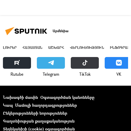
Արմենիա
ԼՈՒՐԵՐ
ՀԱՅԱՍՏԱՆ
ԱՇԽԱՐՀ
ՎԵՐԼՈՒԾՈՒԹՅՈՒՆ
ԻՆՖՈԳՐԱՖ
Rutube
Telegram
ТikТоk
VK
Նախագծի մասին
Օգտագործման կանոնները
Կապ
Մամուլի հաղորդագրություններ
Ընկերությունների նորություններ
Գաղտնիության քաղաքականություն
Տեղեկանիշի (cookie) օգտագործման