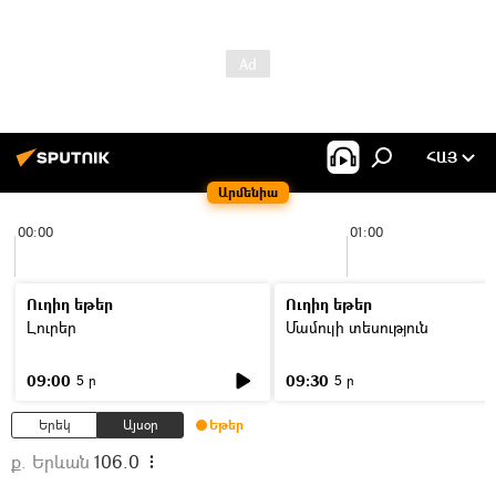
ՀԱՅ
Արմենիա
00:00
01:00
Ուղիղ եթեր
Ուղիղ եթեր
Լուրեր
Մամուլի տեսություն
09:00
09:30
5 ր
5 ր
Երեկ
Այսօր
Եթեր
ք. Երևան
106.0