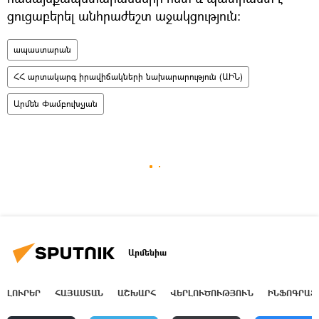
ցուցաբերել անհրաժեշտ աջակցություն։
ապաստարան
ՀՀ արտակարգ իրավիճակների նախարարություն (ԱԻՆ)
Արմեն Փամբուխչյան
Արմենիա
ԼՈՒՐԵՐ
ՀԱՅԱՍՏԱՆ
ԱՇԽԱՐՀ
ՎԵՐԼՈՒԾՈՒԹՅՈՒՆ
ԻՆՖՈԳՐԱՖ