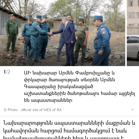
1
/2
ԱԻ նախարար Արմեն Փամբուխչյանը և
փրկարար ծառայության տնօրեն Արմեն
Գասպարյանը իրականացված
աշխատանքներին ծանոթանալու համար այցելել
են ապաստարաններ։
© Photo :
official site of MES of RA
Նախարարությունն ապաստարանների մաքրման և
կահավորման հարցում համագործակցում է նաև
համայնքապետարանների հետ և պատրաստ է