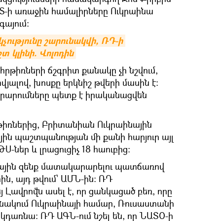
MS-ի առաջին համալիրները Ուկրաինա
այում:
ությունը շարունակվի, ՌԴ-ի 
տ կլինի. Վոլոդին
րթիռների ճշգրիտ քանակը չի նշվում,
վյալով, խոսքը երկնիշ թվերի մասին է:
արարումները պետք է իրականացվեն
թիռներից, Բրիտանիան Ուկրաինային
ն պաշտպանության մի քանի հարյուր այլ
Ս-ներ և լրացուցիչ 18 հաուբից։
նային զենք մատակարարելու պատճառով
րին, այդ թվում՝ ԱՄՆ-ին: ՌԴ
Լավրովն ասել է, որ ցանկացած բեռ, որը
ւնակում Ուկրաինայի համար, Ռուսաստանի
դառնա: ՌԴ ԱԳՆ-ում նշել են, որ ՆԱՏՕ-ի