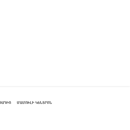
ՌԱԴԻՈ
ՄԱՄՈՒԼԻ ԿԵՆՏՐՈՆ