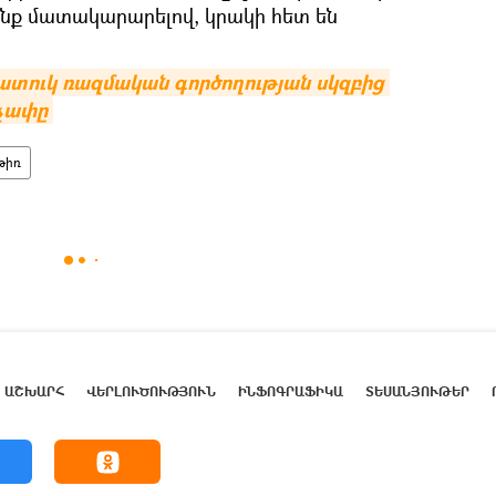
զենք մատակարարելով, կրակի հետ են
ատուկ ռազմական գործողության սկզբից 
 չափը
թիռ
ԱՇԽԱՐՀ
ՎԵՐԼՈՒԾՈՒԹՅՈՒՆ
ԻՆՖՈԳՐԱՖԻԿԱ
ՏԵՍԱՆՅՈՒԹԵՐ