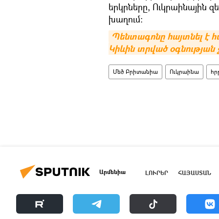
երկրները, Ուկրաինային 
խաղում։
Պենտագոնը հայտնել է հ
Կիևին տրված օգնության
Մեծ Բրիտանիա
Ուկրաինա
հր
Արմենիա
ԼՈՒՐԵՐ
ՀԱՅԱՍՏԱՆ