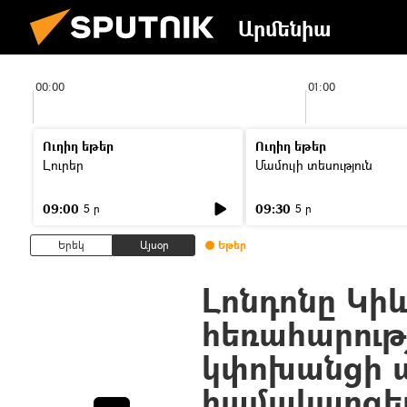
Արմենիա
00:00
01:00
Ուղիղ եթեր
Ուղիղ եթեր
Լուրեր
Մամուլի տեսություն
09:00
09:30
5 ր
5 ր
Երեկ
Այսօր
Եթեր
Լոնդոնը Կիև
հեռահարութ
կփոխանցի 
համակարգե