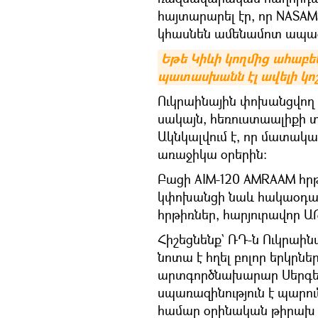
հայտարարել էր, որ NASA
կհասնեն ամենամոտ ապագ
Եթե Կիևի կողմից ահաբեկչ
պատասխանն էլ ավելի կոշ
Ուկրաինային փոխանցվող հ
սակայն, հեռուստաալիքի տ
Ակնկալվում է, որ մատակ
առաջիկա օրերին։
Բացի AIM-120 AMRAAM հր
կփոխանցի նաև հակաօդայի
հրթիռներ, հարյուրավոր ԱԹ
Հիշեցնենք` ՌԴ-ն Ուկրաի
նոտա է հղել բոլոր երկրնե
արտգործնախարար Սերգեյ 
սպառազինություն է պարո
համար օրինական թիրախ կ