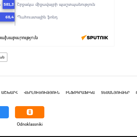
ան
ԱՇԽԱՐՀ
ՎԵՐԼՈՒԾՈՒԹՅՈՒՆ
ԻՆՖՈԳՐԱՖԻԿԱ
ՏԵՍԱՆՅՈՒԹԵՐ
Odnoklassniki