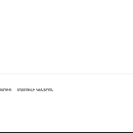
ՌԱԴԻՈ
ՄԱՄՈՒԼԻ ԿԵՆՏՐՈՆ