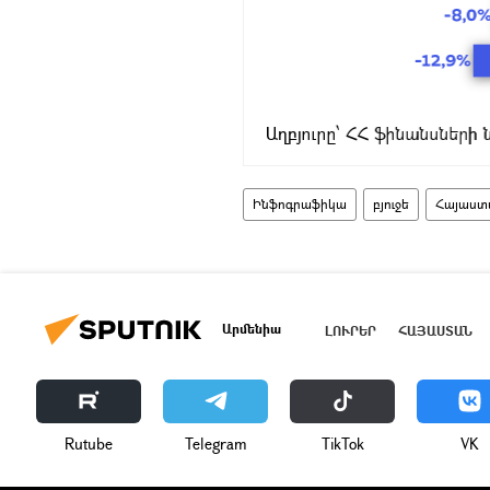
Ինֆոգրաֆիկա
բյուջե
Հայաստ
Արմենիա
ԼՈՒՐԵՐ
ՀԱՅԱՍՏԱՆ
Rutube
Telegram
ТikТоk
VK