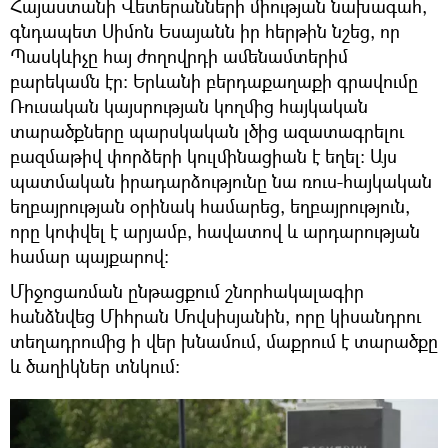
Հայաստանի Վետերանների միության նախագահ,
գնդապետ Սիմոն Եսայանն իր հերթին նշեց, որ
Պասկևիչը հայ ժողովրդի ամենամտերիմ
բարեկամն էր: Երևանի բերդաքաղաքի գրավումը
Ռուսական կայսրության կողմից հայկական
տարածքները պարսկական լծից ազատագրելու
բազմաթիվ փորձերի կուլմինացիան է եղել։ Այս
պատմական իրադարձությունը նա ռուս-հայկական
եղբայրության օրինակ համարեց, եղբայրություն,
որը կոփվել է արյամբ, հավատով և արդարության
համար պայքարով:
Միջոցառման ընթացքում շնորհակալագիր
հանձնվեց Միհրան Մովսիսյանին, որը կիսանդրու
տեղադրումից ի վեր խնամում, մաքրում է տարածքը
և ծաղիկներ տնկում: