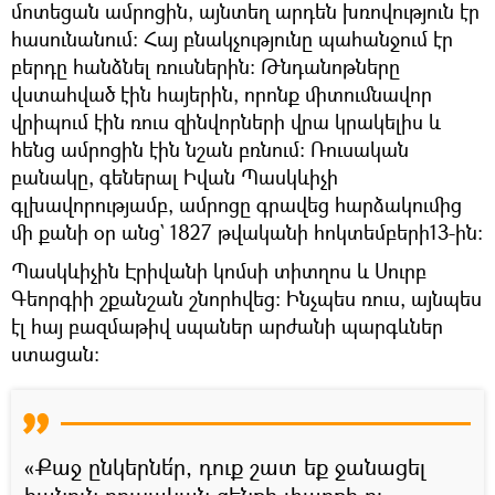
մոտեցան ամրոցին, այնտեղ արդեն խռովություն էր
հասունանում։ Հայ բնակչությունը պահանջում էր
բերդը հանձնել ռուսներին։ Թնդանոթները
վստահված էին հայերին, որոնք միտումնավոր
վրիպում էին ռուս զինվորների վրա կրակելիս և
հենց ամրոցին էին նշան բռնում։ Ռուսական
բանակը, գեներալ Իվան Պասկևիչի
գլխավորությամբ, ամրոցը գրավեց հարձակումից
մի քանի օր անց` 1827 թվականի հոկտեմբերի13-ին։
Պասկևիչին Էրիվանի կոմսի տիտղոս և Սուրբ
Գեորգիի շքանշան շնորհվեց։ Ինչպես ռուս, այնպես
էլ հայ բազմաթիվ սպաներ արժանի պարգևներ
ստացան։
«Քաջ ընկերնե՛ր, դուք շատ եք ջանացել