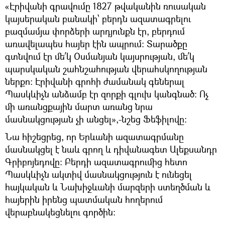
«Էրիվանի գրավումը 1827 թվականին ռուսական
կայսերական բանակի՝ բերդն ազատագրելու
բազմամյա փորձերի արդյունքն էր, բերդում
առավելապես հայեր էին ապրում։ Տարածքը
գտնվում էր մե՛կ Օսմանյան կայսրության, մե՛կ
պարսկական շահնշահության վերահսկողության
ներքո։ Էրիվանի գրոհի ժամանակ գեներալ
Պասկևիչն անձամբ էր զորքի գլուխ կանգնած։ Ոչ
մի առանցքային մարտ առանց նրա
մասնակցության չի անցել»,-նշեց Ֆեֆիլովը։
Նա հիշեցրեց, որ Երևանի ազատագրմանը
մասնակցել է նաև գրող և դիվանագետ Ալեքսանդր
Գրիբոյեդովը։ Բերդի ազատագրումից հետո
Պասկևիչն ակտիվ մասնակցություն է ունեցել
հայկական և Նախիջևանի մարզերի ստեղծման և
հայերին իրենց պատմական հողերում
վերաբնակեցնելու գործին։