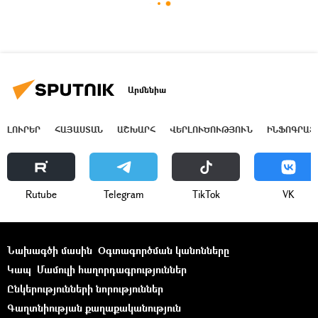
Արմենիա
ԼՈՒՐԵՐ
ՀԱՅԱՍՏԱՆ
ԱՇԽԱՐՀ
ՎԵՐԼՈՒԾՈՒԹՅՈՒՆ
ԻՆՖՈԳՐԱՖ
Rutube
Telegram
ТikТоk
VK
Նախագծի մասին
Օգտագործման կանոնները
Կապ
Մամուլի հաղորդագրություններ
Ընկերությունների նորություններ
Գաղտնիության քաղաքականություն