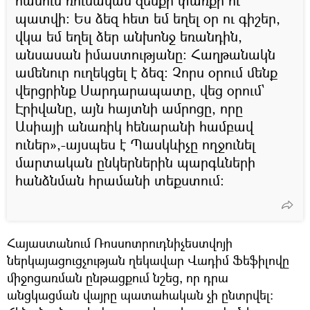
հանուն ռուսական զենքի փառքի ու
պատվի։ Ես ձեզ հետ եմ եղել օր ու գիշեր,
վկա եմ եղել ձեր անխոնջ եռանդին,
անսասան իմաստությանը։ Հաղթանակն
ամենուր ուղեկցել է ձեզ։ Չորս օրում մենք
վերցրինք Սարդարապատը, վեց օրում`
Էրիվանը, այն հայտնի ամրոցը, որը
Ասիայի անառիկ հենարանի համբավ
ուներ»,-այսպես է Պասկևիչը ողջունել
մարտական ընկերներին պարգևների
հանձնման հրամանի տեքստում։
Հայաստանում Ռոսսոտրուդնիչեստվոյի
ներկայացուցչության ղեկավար Վադիմ Ֆեֆիլովը
միջոցառման ընթացքում նշեց, որ դրա
անցկացման վայրը պատահական չի ընտրվել։