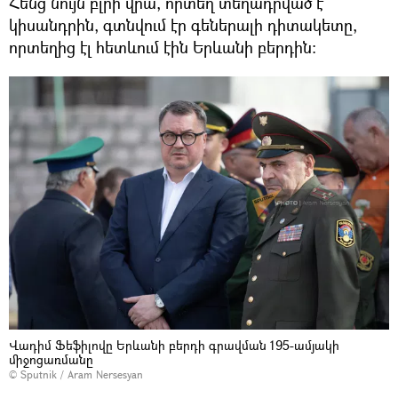
Հենց նույն բլրի վրա, որտեղ տեղադրված է
կիսանդրին, գտնվում էր գեներալի դիտակետը,
որտեղից էլ հետևում էին Երևանի բերդին։
Վադիմ Ֆեֆիլովը Երևանի բերդի գրավման 195-ամյակի
միջոցառմանը
© Sputnik / Aram Nersesyan