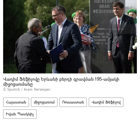
Վադիմ Ֆեֆիլովը Երևանի բերդի գրավման 195-ամյակի
միջոցառմանը
© Sputnik / Aram Nersesyan
Հայաստան
միջոցառում
Ռուսաստան
Վադիմ Ֆեֆիլով
Իվան Պասկևիչ