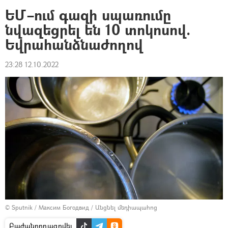
ԵՄ–ում գազի սպառումը
նվազեցրել են 10 տոկոսով.
Եվրահանձնաժողով
23:28 12.10.2022
© Sputnik / Максим Богодвид
/
Անցնել մեդիապահոց
Բաժանորդագրվել