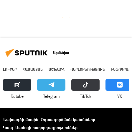
Արմենիա
ԼՈՒՐԵՐ
ՀԱՅԱՍՏԱՆ
ԱՇԽԱՐՀ
ՎԵՐԼՈՒԾՈՒԹՅՈՒՆ
ԻՆՖՈԳՐԱՖ
Rutube
Telegram
ТikТоk
VK
Նախագծի մասին
Օգտագործման կանոնները
Կապ
Մամուլի հաղորդագրություններ