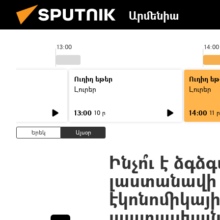
Արմենիա
13:00
14:00
Ուղիղ եթեր
Ուղիղ եթ
Լուրեր
Լուրեր
13:00
14:00
10 ր
11 ր
Երեկ
Այսօր
Ինչո՞ւ է ձգ
լաստանավի 
էկոնոմիկայ
պատասխան