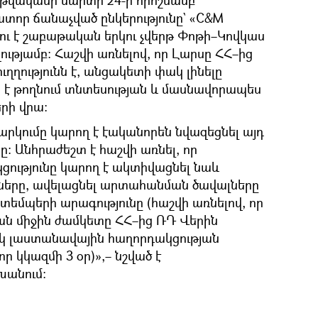
տոր ճանաչված ընկերությունը` «C&M
ելու է շաբաթական երկու չվերթ Փոթի–Կովկաս
ւթյամբ։ Հաշվի առնելով, որ Լարսը ՀՀ–ից
ղղությունն է, անցակետի փակ լինելը
 է թողնում տնտեսության և մասնավորապես
րի վրա։
արկումը կարող է էականորեն նվազեցնել այդ
։ Անհրաժեշտ է հաշվի առնել, որ
ությունը կարող է ակտիվացնել նաև
ները, ավելացնել արտահանման ծավալները
եմպերի արագությունը (հաշվի առնելով, որ
ն միջին ժամկետը ՀՀ–ից ՌԴ Վերին
իսկ լաստանավային հաղորդակցության
ր կկազմի 3 օր)»,– նշված է
անում։