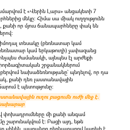
ամարվում է «Վերին Լարս» անցակետի 7
ներից մեկը։ Հիմա սա միակ ուղղությունն
լ, քանի որ մյուս ճանապարհները փակ են
երով։
տիմոդալ տեսակը (բեռնատար կամ
 բեռնատար կամ երկաթուղի) չափազանց
նչպես ժամանակի, այնպես էլ արժեքի
 փորձագիտական շրջանակներում
երվում նախաձեռնությանը` պնդելով, որ դա
կ, քանի դեռ լաստանավային
րում է պետությունը։
տանավային ուղու բացումն ուժի մեջ է. 
 նախարար
վ փոխադրումները մի քանի անգամ
մը շարունակվում է։ Բացի այդ, եթե
եր չլինեն, ապրանքը բեռնատարով կարելի է