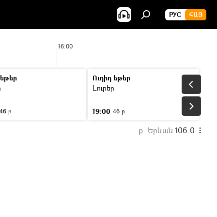
РУС
ՀԱՅ
16:00
17:0
 եթեր
Ուղիղ եթեր
ր
Լուրեր
19:00
46 ր
46 ր
ք. Երևան
106.0