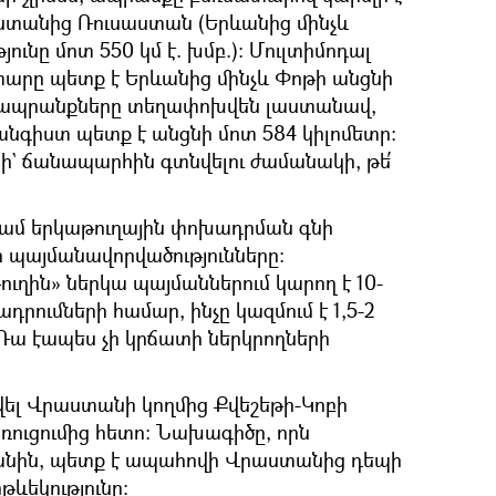
ստանից Ռուսաստան (Երևանից մինչև
ւնը մոտ 550 կմ է. խմբ.)։ Մուլտիմոդալ
արը պետք է Երևանից մինչև Փոթի անցնի
տև ապրանքները տեղափոխվեն լաստանավ,
անգիստ պետք է անցնի մոտ 584 կիլոմետր:
ի` ճանապարհին գտնվելու ժամանակի, թե՛
գամ երկաթուղային փոխադրման գնի
 պայմանավորվածությունները։
ւղին» ներկա պայմաններում կարող է 10-
րումների համար, ինչը կազմում է 1,5-2
 Դա էապես չի կրճատի ներկրողների
ել Վրաստանի կողմից Քվեշեթի-Կոբի
ուցումից հետո։ Նախագիծը, որն
կանին, պետք է ապահովի Վրաստանից դեպի
ևեկությունը: