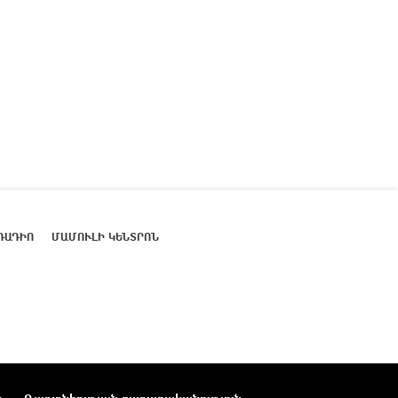
ՌԱԴԻՈ
ՄԱՄՈՒԼԻ ԿԵՆՏՐՈՆ