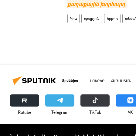
քաղաքային խորհուրդ
Կիև
պայթյուն
հրթիռ
տեսան
Արմենիա
ԼՈՒՐԵՐ
ՀԱՅԱՍՏԱՆ
Rutube
Telegram
ТikТоk
VK