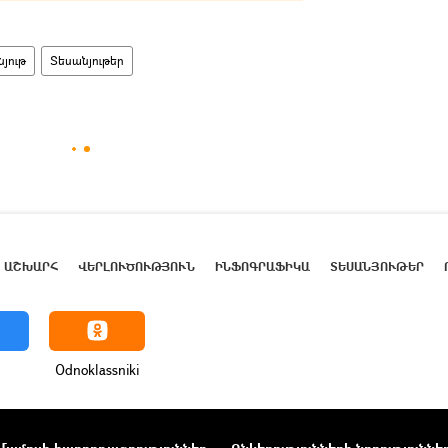
յութ
Տեսանյութեր
ԱՇԽԱՐՀ
ՎԵՐԼՈՒԾՈՒԹՅՈՒՆ
ԻՆՖՈԳՐԱՖԻԿԱ
ՏԵՍԱՆՅՈՒԹԵՐ
Odnoklassniki