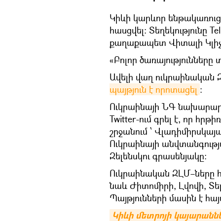
Կիևի կարևոր ենթակառուց
հասցվել։ Տեղեկությունը Te
քաղաքապետ Վիտալի Կլիչ
«Բոլոր ծառայությունները տ
Ավելի վաղ ուկրաինական Զ
պայթյուն է որոտացել
։
Ուկրաինայի ՆԳ նախարար
Twitter-ում գրել է, որ հրթ
շրջանում ՝ Վլադիմիրսկայա
Ուկրաինայի անվտանգությ
Զելենսկու գրասենյակը:
Ուկրաինական ԶԼՄ–ները հա
նաև Ժիտոմիրի, Լվովի, Տե
Պայթյունների մասին է հ
Կիևի մետրոյի կայարանն