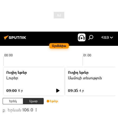
ՀԱՅ
Արմենիա
00:00
01:00
Ուղիղ եթեր
Ուղիղ եթեր
Լուրեր
Մամուլի տեսություն
09:00
09:35
6 ր
4 ր
Երեկ
Այսօր
Եթեր
ք. Երևան
106.0