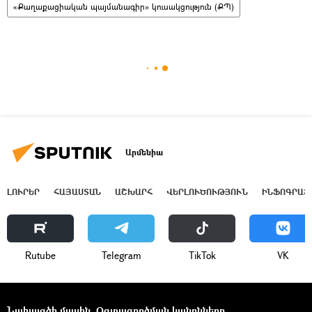
«Քաղաքացիական պայմանագիր» կուսակցություն (ՔՊ)
Արմենիա
ԼՈՒՐԵՐ
ՀԱՅԱՍՏԱՆ
ԱՇԽԱՐՀ
ՎԵՐԼՈՒԾՈՒԹՅՈՒՆ
ԻՆՖՈԳՐԱՖ
Rutube
Telegram
ТikТоk
VK
Նախագծի մասին
Օգտագործման կանոնները