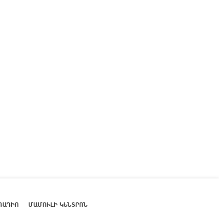
ՌԱԴԻՈ
ՄԱՄՈՒԼԻ ԿԵՆՏՐՈՆ