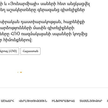
ի և «Յունարմիայի» սաների հետ անցկացվել
եղ աշակերտները գերազանց գիտելիքներ
սիրական դաստիարակության, հայրենիքի
ձությունների մասին գիտելիքների
ները ՀՌՕ ռազմակայանի սպաների կողմից
 հիմունքներով:
րուգ (ՀՌՕ)
Հայաստան
ԱՇԽԱՐՀ
ՎԵՐԼՈՒԾՈՒԹՅՈՒՆ
ԻՆՖՈԳՐԱՖԻԿԱ
ՏԵՍԱՆՅՈՒԹԵՐ